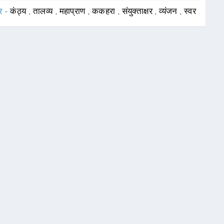
र -
कंठ्य
,
तालव्य
,
महाप्राण
,
ककहरा
,
संयुक्ताक्षर
,
व्यंजन
,
स्वर