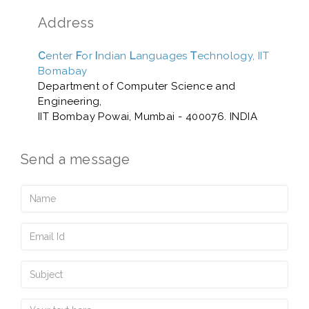
Address
C
enter
F
or
I
ndian
L
anguages
T
echnology, IIT
Bomabay
Department of Computer Science and
Engineering,
IIT Bombay Powai, Mumbai - 400076. INDIA
Send a message