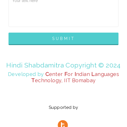
Hindi Shabdamitra Copyright © 2024
Developed by
C
enter
F
or
I
ndian
L
anguages
T
echnology, IIT Bomabay
Supported by