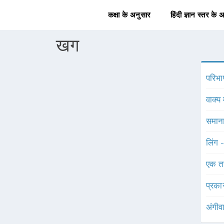
कक्षा के अनुसार
हिंदी ज्ञान स्तर के 
खग
परिभा
वाक्य 
समाना
लिंग 
एक त
प्रका
अंगीव