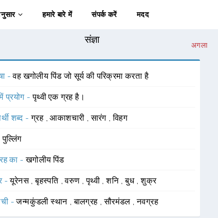
अनुसार
हमारे बारे में
संपर्क करें
मदद
संज्ञा
अगला
षा -
वह खगोलीय पिंड जो सूर्य की परिक्रमा करता है
में प्रयोग -
पृथ्वी एक ग्रह है।
र्थी शब्द -
ग्रह
,
आकाशचारी
,
सारंग
,
विहग
-
पुल्लिंग
रह का -
खगोलीय पिंड
र -
यूरेनस
,
बृहस्पति
,
वरुण
,
पृथ्वी
,
शनि
,
बुध
,
शुक्र
ाची -
जन्मकुंडली स्थान
,
बालग्रह
,
सौरमंडल
,
नवग्रह