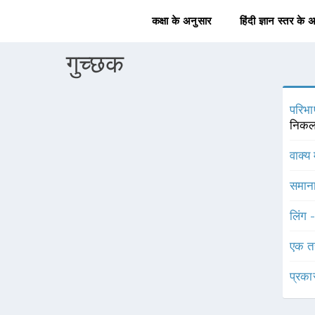
कक्षा के अनुसार
हिंदी ज्ञान स्तर के 
गुच्छक
परिभा
निकलक
वाक्य 
समाना
लिंग 
एक त
प्रका