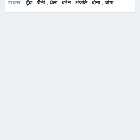
प्रकार -
तूँबा
,
थैली
,
थैला
,
बर्तन
,
अंजलि
,
दोना
,
चोंगा