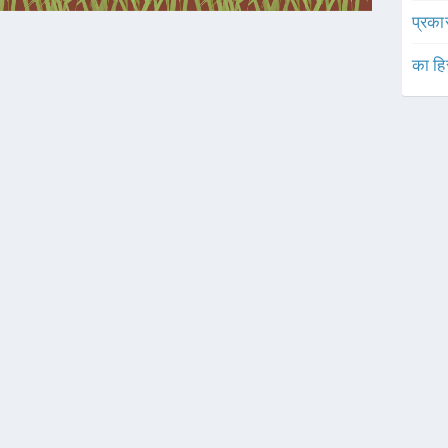
प्रका
का हि