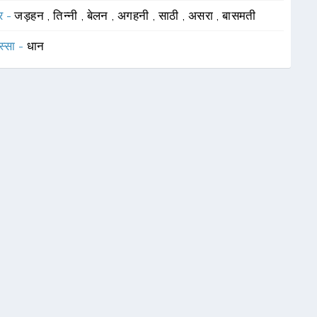
र -
जड़हन
,
तिन्नी
,
बेलन
,
अगहनी
,
साठी
,
असरा
,
बासमती
स्सा -
धान