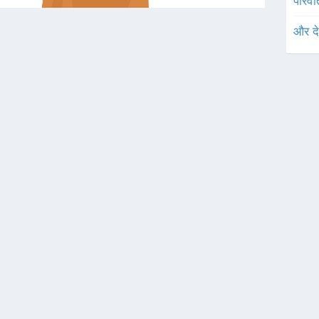
परिवर्
और द