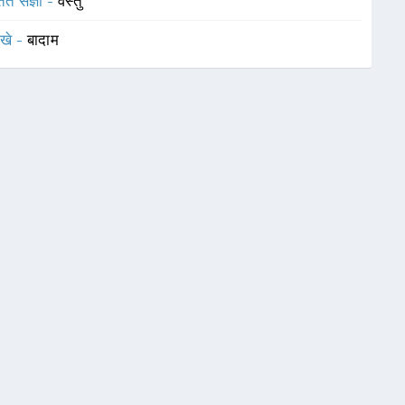
तित संज्ञा -
वस्तु
ेखे -
बादाम