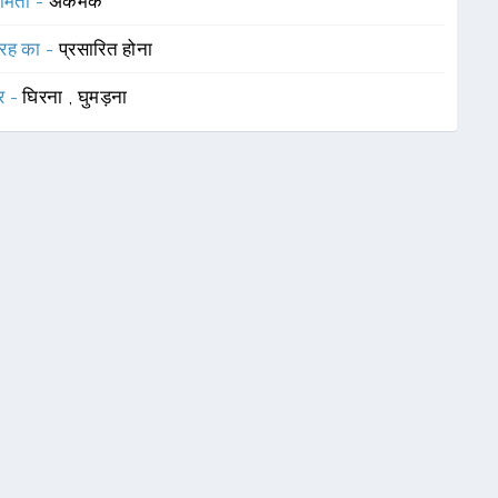
ामिता -
अकर्मक
रह का -
प्रसारित होना
र -
घिरना
,
घुमड़ना