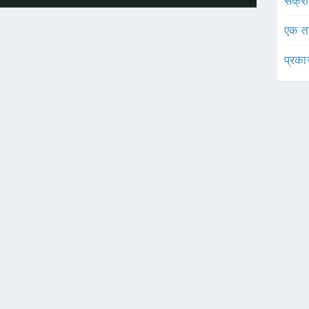
संक्र
एक त
प्रका