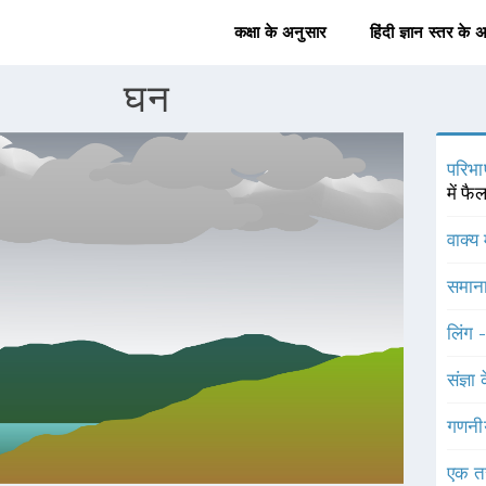
कक्षा के अनुसार
हिंदी ज्ञान स्तर के 
घन
परिभा
में फ
वाक्य 
समाना
लिंग 
संज्ञा
गणनी
एक त