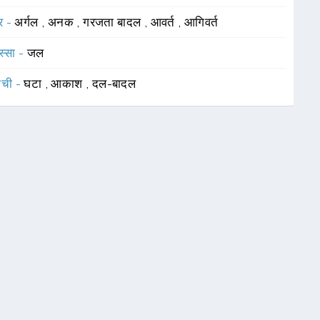
र -
अर्गल
,
अनक
,
गरजता बादल
,
आवर्त
,
आगिवर्त
स्सा -
जल
ाची -
घटा
,
आकाश
,
दल-बादल