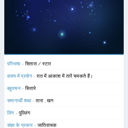
परिभाषा -
सितारा / स्टार
वाक्य में प्रयोग -
रात में आकाश में तारें चमकते हैं।
बहुवचन -
सितारे
समानार्थी शब्द -
तारा
,
खग
लिंग -
पुल्लिंग
संज्ञा के प्रकार -
जातिवाचक