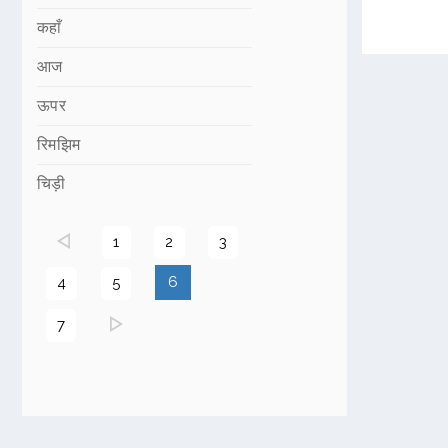
कहाँ
आज
ऊपर
रिमझिम
चिड़ी
1
2
3
(current)
6
4
5
7