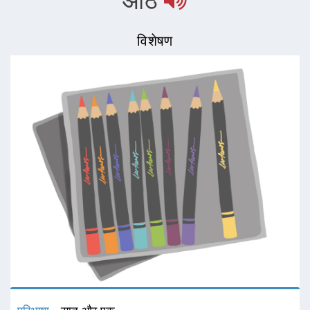
आठ
विशेषण