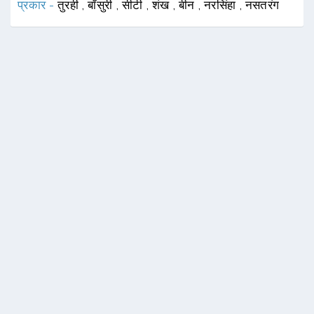
प्रकार -
तुरही
,
बाँसुरी
,
सीटी
,
शंख
,
बीन
,
नरसिंहा
,
नसतरंग