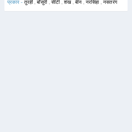
प्रकार -
तुरही
,
बाँसुरी
,
सीटी
,
शंख
,
बीन
,
नरसिंहा
,
नसतरंग