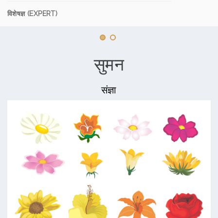
विशेषज्ञ (EXPERT)
सुमन
संज्ञा