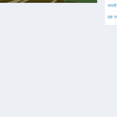
गणनी
एक त