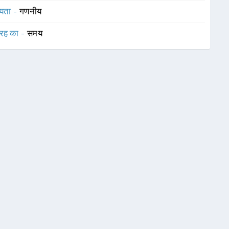
यता -
गणनीय
रह का -
समय