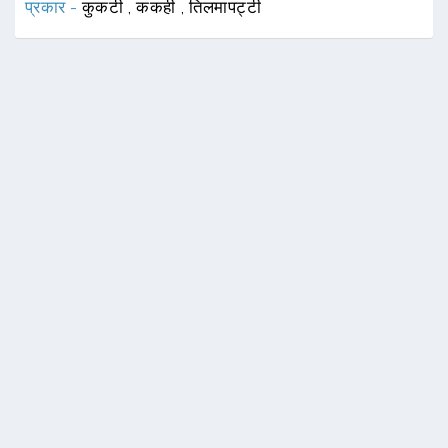
प्रकार -
कुकटी
,
ककही
,
तिलमापट्टी