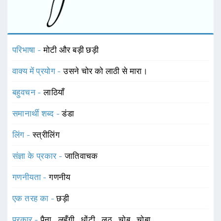
परिभाषा -
मोटी और बड़ी छड़ी
वाक्य में प्रयोग -
उसने चोर को लाठी से मारा।
बहुवचन -
लाठियाँ
समानार्थी शब्द -
डंडा
लिंग -
स्त्रीलिंग
संज्ञा के प्रकार -
जातिवाचक
गणनीयता -
गणनीय
एक तरह का -
छड़ी
प्रकार -
पैना
,
लुहँगी
,
धोंटी
,
लठ
,
चोब
,
चोबा