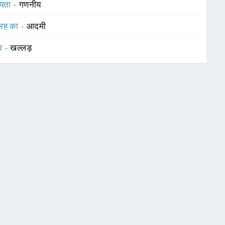
यता -
गणनीय
रह का -
आदमी
र -
खल्लड़