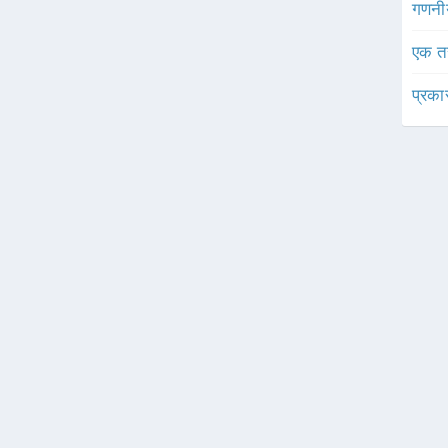
गणनी
एक त
प्रका