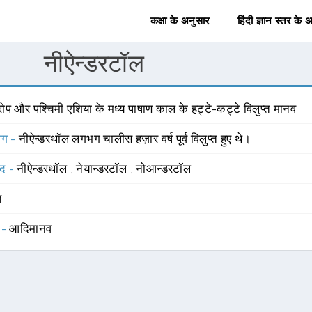
कक्षा के अनुसार
हिंदी ज्ञान स्तर के 
नीऐन्डरटॉल
रोप और पश्चिमी एशिया के मध्य पाषाण काल के हट्टे-कट्टे विलुप्त मानव
योग -
नीऐन्डरथॉल लगभग चालीस हज़ार वर्ष पूर्व विलुप्त हुए थे।
्द -
नीऐन्डरथॉल
,
नेयान्डरटॉल
,
नोआन्डरटॉल
त
 -
आदिमानव