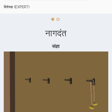
विशेषज्ञ (EXPERT)
नागदंत
संज्ञा