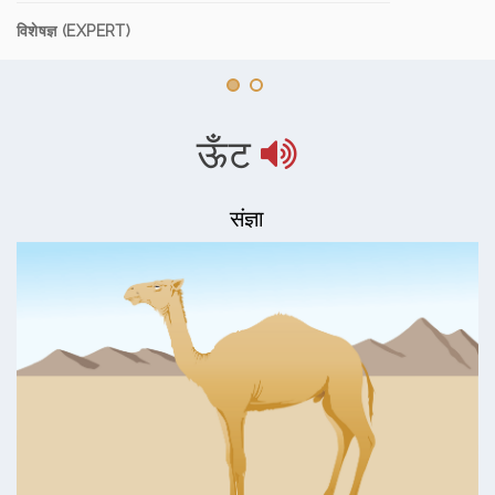
विशेषज्ञ (EXPERT)
ऊँट
संज्ञा