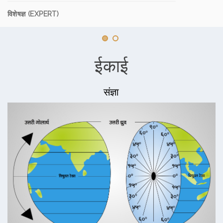
विशेषज्ञ (EXPERT)
ईकाई
संज्ञा