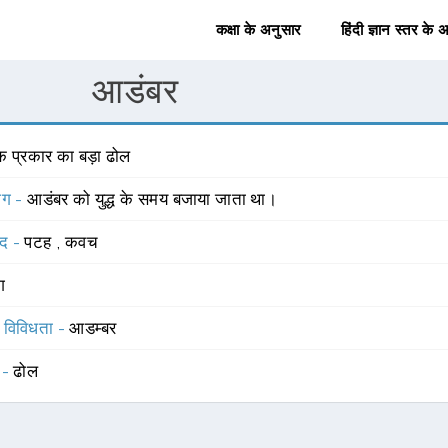
कक्षा के अनुसार
हिंदी ज्ञान स्तर के 
आडंबर
क प्रकार का बड़ा ढोल
योग -
आडंबर को युद्ध के समय बजाया जाता था।
्द -
पटह
,
कवच
ंग
स विविधता -
आडम्बर
 -
ढोल