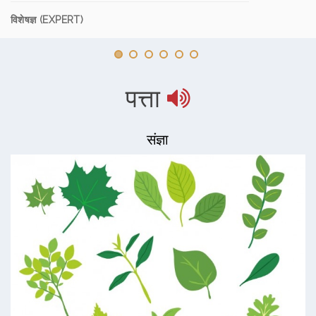
विशेषज्ञ (EXPERT)
पत्ता
संज्ञा