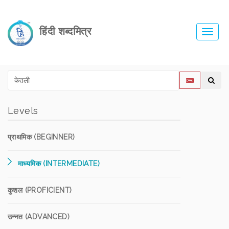
हिंदी शब्दमित्र
Toggl
navig
Levels
प्राथमिक (BEGINNER)
माध्यमिक (INTERMEDIATE)
कुशल (PROFICIENT)
उन्नत (ADVANCED)