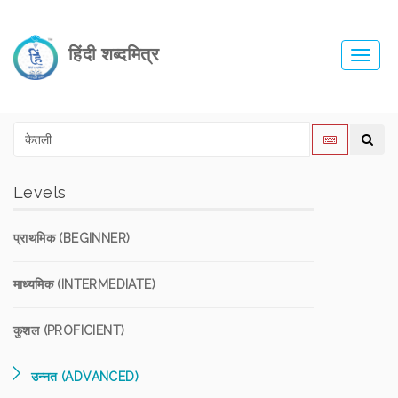
हिंदी शब्दमित्र
Toggl
navig
Levels
प्राथमिक (BEGINNER)
माध्यमिक (INTERMEDIATE)
कुशल (PROFICIENT)
उन्नत (ADVANCED)