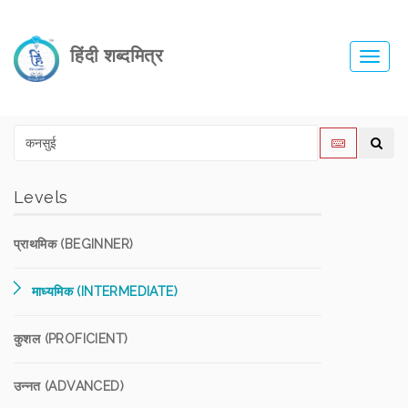
हिंदी शब्दमित्र
Toggl
navig
Levels
प्राथमिक (BEGINNER)
माध्यमिक (INTERMEDIATE)
कुशल (PROFICIENT)
उन्नत (ADVANCED)