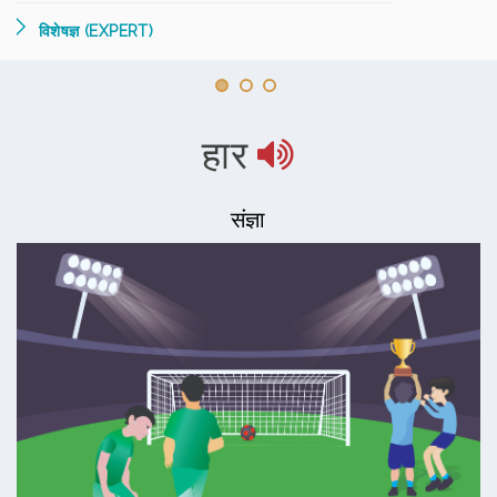
विशेषज्ञ (EXPERT)
हार
संज्ञा