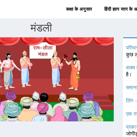
कक्षा के अनुसार
हिंदी ज्ञान स्तर के 
मंडली
परिभा
कुछ ल
वाक्य 
है।
समाना
लिंग 
एक त
प्रका
जोगीड