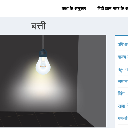
कक्षा के अनुसार
हिंदी ज्ञान स्तर के 
बत्ती
परिभा
वाक्य 
बहुव
समाना
लिंग 
संज्ञा
गणनी