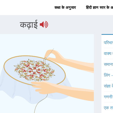
कक्षा के अनुसार
हिंदी ज्ञान स्तर के 
कढ़ाई
परिभा
वाक्य 
समाना
लिंग 
संज्ञा
गणनी
एक त