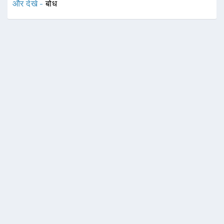
और देखे -
बोध