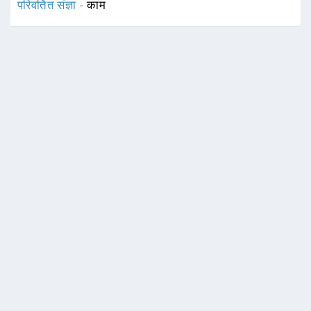
परिवर्तित संज्ञा -
काम