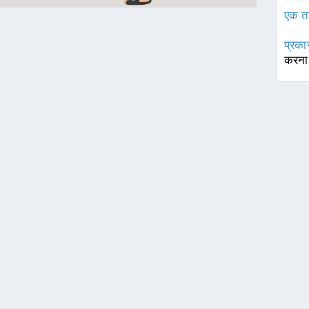
एक त
प्रका
करन