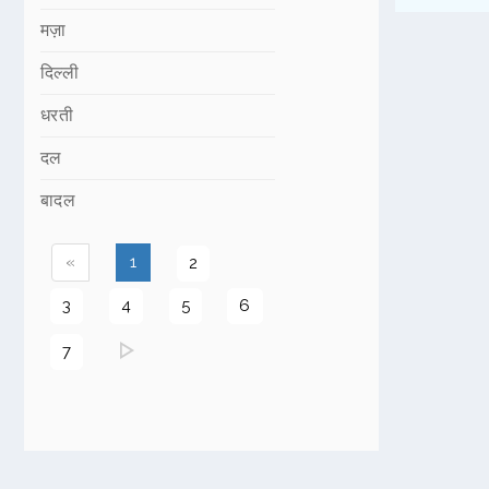
मज़ा
दिल्ली
धरती
दल
बादल
(current)
«
1
2
3
4
5
6
7