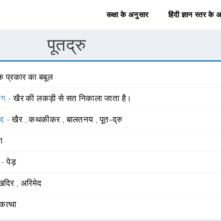
कक्षा के अनुसार
हिंदी ज्ञान स्तर के 
पूतद्रु
क प्रकार का बबूल
योग -
खैर की लकड़ी से सत निकाला जाता है।
्द -
खैर
,
कथकीकर
,
बालतनय
,
पूत-द्रु
ंग
 -
पेड़
ष्खदिर
,
अरिमेद
कत्था