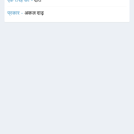
एक तरह का -
दाँत
प्रकार -
अकल दाढ़