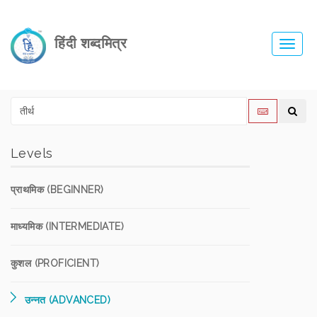
हिंदी शब्दमित्र
Toggl
navig
Levels
प्राथमिक (BEGINNER)
माध्यमिक (INTERMEDIATE)
कुशल (PROFICIENT)
उन्नत (ADVANCED)