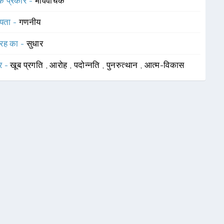
 के प्रकार -
भाववाचक
यता -
गणनीय
रह का -
सुधार
र -
खूब प्रगति
,
आरोह
,
पदोन्नति
,
पुनरुत्थान
,
आत्म-विकास