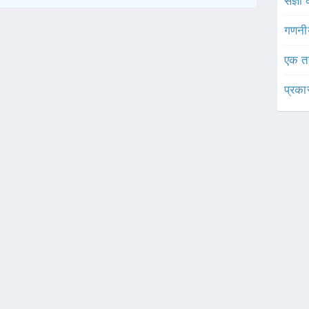
संज्ञा
गणनी
एक त
प्रका