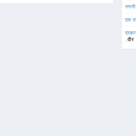
गणनी
एक त
प्रका
,
वीर