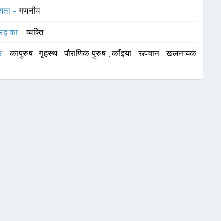
यता -
गणनीय
रह का -
व्यक्ति
र -
कापुरुष
,
गृहस्थ
,
पौराणिक पुरुष
,
काँइया
,
रूपवान
,
खलनायक