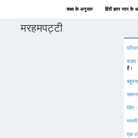
कक्षा के अनुसार
हिंदी ज्ञान स्तर के 
मरहमपट्टी
परिभा
वाक्य 
है।
बहुव
समाना
लिंग 
गणनी
एक त