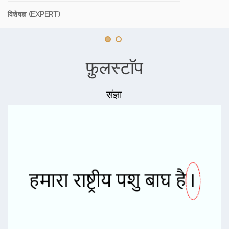
विशेषज्ञ (EXPERT)
फ़ुलस्टाॅप
संज्ञा