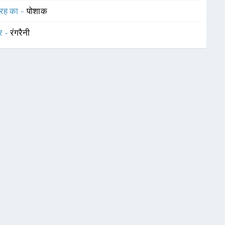
रह का -
पोशाक
र -
रंगरैनी