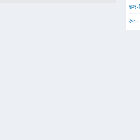
शब्द-
एक त