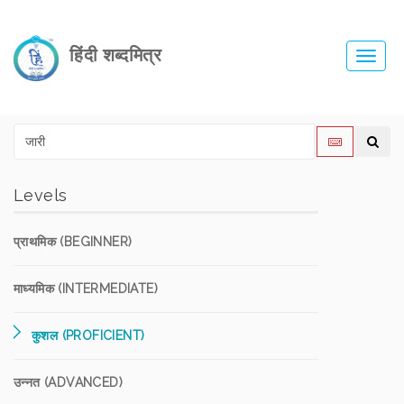
हिंदी शब्दमित्र
Toggl
navig
Levels
प्राथमिक (BEGINNER)
माध्यमिक (INTERMEDIATE)
कुशल (PROFICIENT)
उन्नत (ADVANCED)