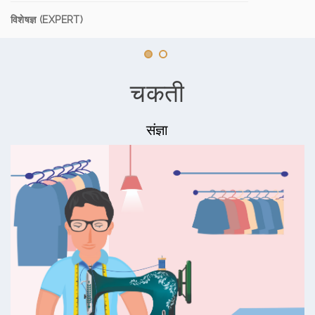
विशेषज्ञ (EXPERT)
चकती
संज्ञा