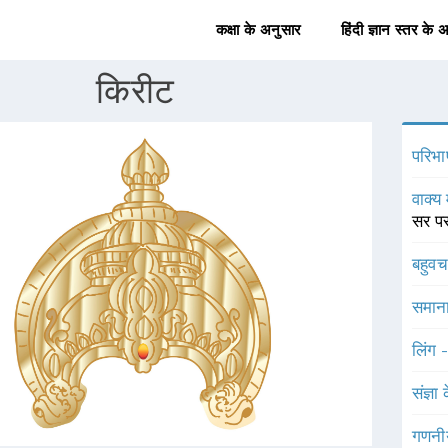
कक्षा के अनुसार
हिंदी ज्ञान स्तर के 
किरीट
परिभा
वाक्य 
सर पर
बहुव
समाना
लिंग 
संज्ञा
गणनी