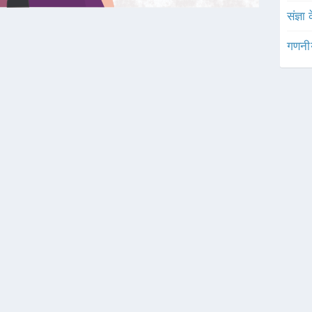
संज्ञा
गणनी