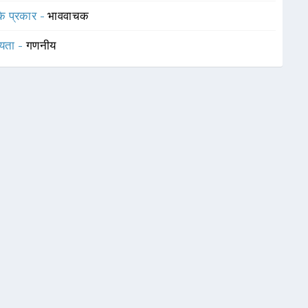
 के प्रकार -
भाववाचक
यता -
गणनीय