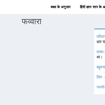
कक्षा के अनुसार
हिंदी ज्ञान स्तर के 
फव्वारा
परिभा
धार य
वाक्य 
था।
बहुव
लिंग 
गणनी